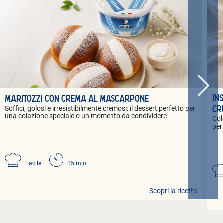
IN
MARITOZZI CON CREMA AL MASCARPONE
Soffici, golosi e irresistibilmente cremosi: il dessert perfetto per
CR
una colazione speciale o un momento da condividere
Col
per
Facile
15 min
Scopri la ricetta