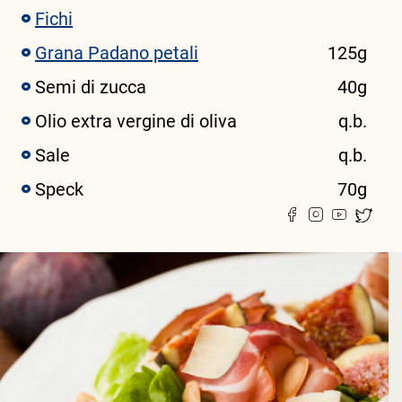
Fichi
Grana Padano petali
125g
Semi di zucca
40g
Olio extra vergine di oliva
q.b.
Sale
q.b.
Speck
70g